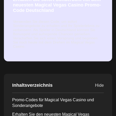
neuesten Magical Vegas Casino Promo-
Code Deutschland
Verwenden Sie diesen Code, um sofort
Sonderangebote zu erhalten und Ihr Spielerlebnis zu
verbessern. Als Spieler in Deutschland können Sie
Bonusgeld und aufregende Chancen genießen.
Verschaffen Sie sich einen Vorsprung und beginnen
Sie noch heute mit dem Drehen im Magical Vegas
Casino.
Inhaltsverzeichnis
Hide
Promo-Codes für Magical Vegas Casino und
Sonderangebote
Erhalten Sie den neuesten Magical Vegas