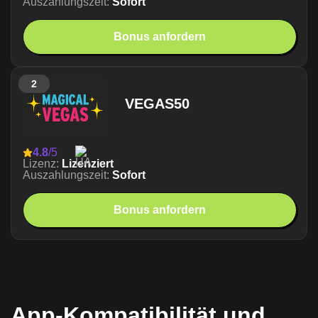
Auszahlungszeit:
Sofort
Bonus anfordern
2
VEGAS50
4.8
/5
Lizenz:
Lizenziert
Auszahlungszeit:
Sofort
Bonus anfordern
App-Kompatibilität und