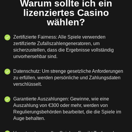
Warum sollte ich ein
lizenziertes Casino
wählen?
Zertifizierte Fairness: Alle Spiele verwenden
zertifizierte Zufallszahlengeneratoren, um
sicherzustellen, dass die Ergebnisse vollständig
unvorhersehbar sind.
Datenschutz: Um strenge gesetzliche Anforderungen
zu erfüllen, werden persönliche und Zahlungsdaten
verschlüsselt.
Garantierte Auszahlungen: Gewinne, wie eine
Auszahlung von €300 oder mehr, werden von
Regulierungsbehörden bearbeitet, die die Spiele im
Auge behalten.