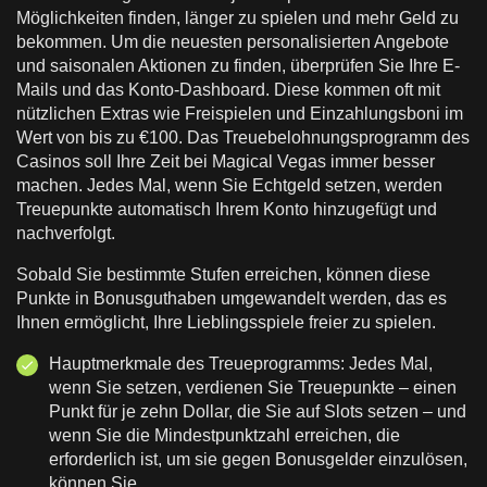
Möglichkeiten finden, länger zu spielen und mehr Geld zu
bekommen. Um die neuesten personalisierten Angebote
und saisonalen Aktionen zu finden, überprüfen Sie Ihre E-
Mails und das Konto-Dashboard. Diese kommen oft mit
nützlichen Extras wie Freispielen und Einzahlungsboni im
Wert von bis zu €100. Das Treuebelohnungsprogramm des
Casinos soll Ihre Zeit bei Magical Vegas immer besser
machen. Jedes Mal, wenn Sie Echtgeld setzen, werden
Treuepunkte automatisch Ihrem Konto hinzugefügt und
nachverfolgt.
Sobald Sie bestimmte Stufen erreichen, können diese
Punkte in Bonusguthaben umgewandelt werden, das es
Ihnen ermöglicht, Ihre Lieblingsspiele freier zu spielen.
Hauptmerkmale des Treueprogramms: Jedes Mal,
wenn Sie setzen, verdienen Sie Treuepunkte – einen
Punkt für je zehn Dollar, die Sie auf Slots setzen – und
wenn Sie die Mindestpunktzahl erreichen, die
erforderlich ist, um sie gegen Bonusgelder einzulösen,
können Sie.