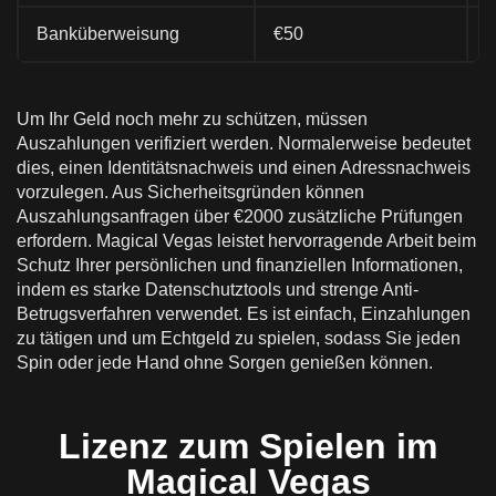
Banküberweisung
€50
€
Um Ihr Geld noch mehr zu schützen, müssen
Auszahlungen verifiziert werden. Normalerweise bedeutet
dies, einen Identitätsnachweis und einen Adressnachweis
vorzulegen. Aus Sicherheitsgründen können
Auszahlungsanfragen über €2000 zusätzliche Prüfungen
erfordern. Magical Vegas leistet hervorragende Arbeit beim
Schutz Ihrer persönlichen und finanziellen Informationen,
indem es starke Datenschutztools und strenge Anti-
Betrugsverfahren verwendet. Es ist einfach, Einzahlungen
zu tätigen und um Echtgeld zu spielen, sodass Sie jeden
Spin oder jede Hand ohne Sorgen genießen können.
Lizenz zum Spielen im
Magical Vegas