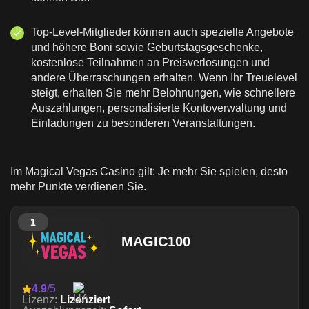
Top-Level-Mitglieder können auch spezielle Angebote
und höhere Boni sowie Geburtstagsgeschenke,
kostenlose Teilnahmen an Preisverlosungen und
andere Überraschungen erhalten. Wenn Ihr Treuelevel
steigt, erhalten Sie mehr Belohnungen, wie schnellere
Auszahlungen, personalisierte Kontoverwaltung und
Einladungen zu besonderen Veranstaltungen.
Im Magical Vegas Casino gilt: Je mehr Sie spielen, desto
mehr Punkte verdienen Sie.
1
MAGIC100
4.9
/5
Lizenz:
Lizenziert