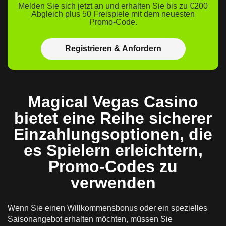
Melden Sie sich jetzt an und erhalten Sie bis zu €200
Abgleich plus 50 Freispiele mit dem neuesten
Promo-Code.
Registrieren & Anfordern
Magical Vegas Casino
bietet eine Reihe sicherer
Einzahlungsoptionen, die
es Spielern erleichtern,
Promo-Codes zu
verwenden
Wenn Sie einen Willkommensbonus oder ein spezielles
Saisonangebot erhalten möchten, müssen Sie