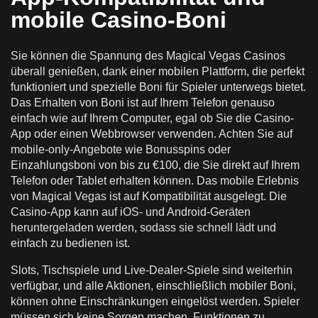
mobile Casino-Boni
Sie können die Spannung des Magical Vegas Casinos
überall genießen, dank einer mobilen Plattform, die perfekt
funktioniert und spezielle Boni für Spieler unterwegs bietet.
Das Erhalten von Boni ist auf Ihrem Telefon genauso
einfach wie auf Ihrem Computer, egal ob Sie die Casino-
App oder einen Webbrowser verwenden. Achten Sie auf
mobile-only-Angebote wie Bonusspins oder
Einzahlungsboni von bis zu €100, die Sie direkt auf Ihrem
Telefon oder Tablet erhalten können. Das mobile Erlebnis
von Magical Vegas ist auf Kompatibilität ausgelegt. Die
Casino-App kann auf iOS- und Android-Geräten
heruntergeladen werden, sodass sie schnell lädt und
einfach zu bedienen ist.
Slots, Tischspiele und Live-Dealer-Spiele sind weiterhin
verfügbar, und alle Aktionen, einschließlich mobiler Boni,
können ohne Einschränkungen eingelöst werden. Spieler
müssen sich keine Sorgen machen, Funktionen zu