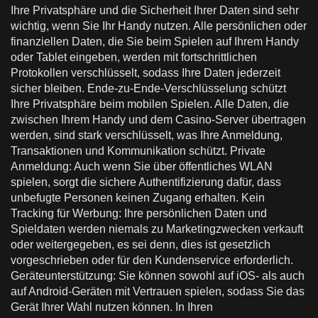
Ihre Privatsphäre und die Sicherheit Ihrer Daten sind sehr
wichtig, wenn Sie Ihr Handy nutzen. Alle persönlichen oder
finanziellen Daten, die Sie beim Spielen auf Ihrem Handy
oder Tablet eingeben, werden mit fortschrittlichen
Protokollen verschlüsselt, sodass Ihre Daten jederzeit
sicher bleiben. Ende-zu-Ende-Verschlüsselung schützt
Ihre Privatsphäre beim mobilen Spielen. Alle Daten, die
zwischen Ihrem Handy und dem Casino-Server übertragen
werden, sind stark verschlüsselt, was Ihre Anmeldung,
Transaktionen und Kommunikation schützt. Private
Anmeldung: Auch wenn Sie über öffentliches WLAN
spielen, sorgt die sichere Authentifizierung dafür, dass
unbefugte Personen keinen Zugang erhalten. Kein
Tracking für Werbung: Ihre persönlichen Daten und
Spieldaten werden niemals zu Marketingzwecken verkauft
oder weitergegeben, es sei denn, dies ist gesetzlich
vorgeschrieben oder für den Kundenservice erforderlich.
Geräteunterstützung: Sie können sowohl auf iOS- als auch
auf Android-Geräten mit Vertrauen spielen, sodass Sie das
Gerät Ihrer Wahl nutzen können. In Ihren