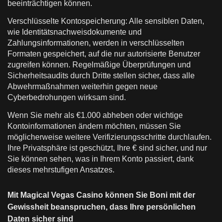
beeinträchtigen können.
Verschlüsselte Kontospeicherung: Alle sensiblen Daten,
wie Identitätsnachweisdokumente und
Zahlungsinformationen, werden in verschlüsselten
Formaten gespeichert, auf die nur autorisierte Benutzer
zugreifen können. Regelmäßige Überprüfungen und
Sicherheitsaudits durch Dritte stellen sicher, dass alle
Abwehrmaßnahmen weiterhin gegen neue
Cyberbedrohungen wirksam sind.
Wenn Sie mehr als €1.000 abheben oder wichtige
Kontoinformationen ändern möchten, müssen Sie
möglicherweise weitere Verifizierungsschritte durchlaufen.
Ihre Privatsphäre ist geschützt, Ihre € sind sicher, und nur
Sie können sehen, was in Ihrem Konto passiert, dank
dieses mehrstufigen Ansatzes.
Mit Magical Vegas Casino können Sie Boni mit der
Gewissheit beanspruchen, dass Ihre persönlichen
Daten sicher sind