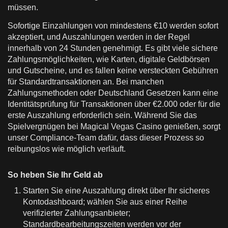
müssen.
Sofortige Einzahlungen von mindestens €10 werden sofort
akzeptiert, und Auszahlungen werden in der Regel
innerhalb von 24 Stunden genehmigt. Es gibt viele sichere
Zahlungsmöglichkeiten, wie Karten, digitale Geldbörsen
und Gutscheine, und es fallen keine versteckten Gebühren
für Standardtransaktionen an. Bei manchen
Zahlungsmethoden oder Deutschland Gesetzen kann eine
Identitätsprüfung für Transaktionen über €2.000 oder für die
erste Auszahlung erforderlich sein. Während Sie das
Spielvergnügen bei Magical Vegas Casino genießen, sorgt
unser Compliance-Team dafür, dass dieser Prozess so
reibungslos wie möglich verläuft.
So heben Sie Ihr Geld ab
Starten Sie eine Auszahlung direkt über Ihr sicheres
Kontodashboard; wählen Sie aus einer Reihe
verifizierter Zahlungsanbieter;
Standardbearbeitungszeiten werden vor der