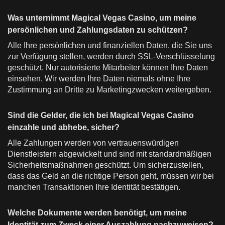
Was unternimmt Magical Vegas Casino, um meine
persönlichen und Zahlungsdaten zu schützen?
Alle Ihre persönlichen und finanziellen Daten, die Sie uns
zur Verfügung stellen, werden durch SSL-Verschlüsselung
geschützt. Nur autorisierte Mitarbeiter können Ihre Daten
einsehen. Wir werden Ihre Daten niemals ohne Ihre
Zustimmung an Dritte zu Marketingzwecken weitergeben.
Sind die Gelder, die ich bei Magical Vegas Casino
einzahle und abhebe, sicher?
Alle Zahlungen werden von vertrauenswürdigen
Dienstleistern abgewickelt und sind mit standardmäßigen
Sicherheitsmaßnahmen geschützt. Um sicherzustellen,
dass das Geld an die richtige Person geht, müssen wir bei
manchen Transaktionen Ihre Identität bestätigen.
Welche Dokumente werden benötigt, um meine
Identität zum Zweck einer Auszahlung nachzuweisen?