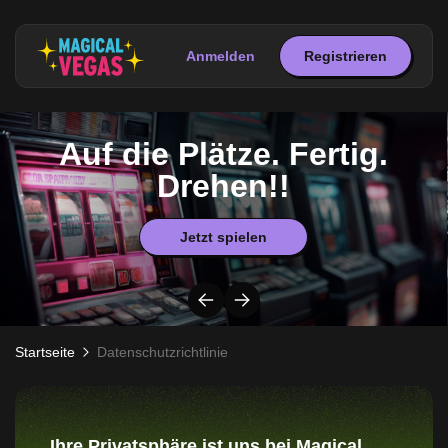
Anmelden
Registrieren
Auf die Plätze. Fertig.
Drehen!!
Jetzt spielen
Startseite
Datenschutzrichtlinie
Ihre Privatsphäre ist uns bei Magical