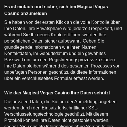
Es ist einfach und sicher, sich bei Magical Vegas
Casino anzumelden
Sie haben von der ersten Klick an die volle Kontrolle über
Ihre Daten. Ihre Privatsphäre wird jederzeit respektiert, und
während Sie Ihr neues Konto eröffnen, werden Ihre
persönlichen Daten sicher aufbewahrt. Geben Sie
grundlegende Informationen wie Ihren Namen,
Kontaktdaten, Ihr Geburtsdatum und ein gewähltes
Passwort ein, um den Registrierungsprozess zu starten.
Ihre Daten bleiben während des gesamten Prozesses vor
unbefugten Personen geschützt, da diese Informationen
über ein verschlüsseltes Formular erfasst werden.
Wie das Magical Vegas Casino Ihre Daten schützt
Die privaten Daten, die Sie bei der Anmeldung angeben,
werden durch den Einsatz fortschrittlicher SSL-
Verschlüsselungstechnologie geschützt. Mit diesem
Protokoll können Ihre Daten nicht gestohlen werden,
sodass Sie sensible Informationen ohne Sorgen teilen