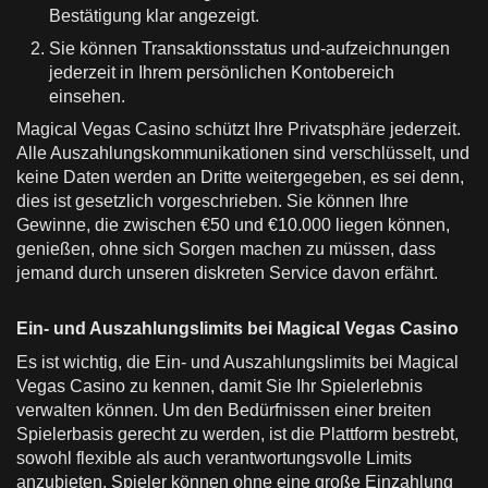
Bestätigung klar angezeigt.
Sie können Transaktionsstatus und-aufzeichnungen
jederzeit in Ihrem persönlichen Kontobereich
einsehen.
Magical Vegas Casino schützt Ihre Privatsphäre jederzeit.
Alle Auszahlungskommunikationen sind verschlüsselt, und
keine Daten werden an Dritte weitergegeben, es sei denn,
dies ist gesetzlich vorgeschrieben. Sie können Ihre
Gewinne, die zwischen €50 und €10.000 liegen können,
genießen, ohne sich Sorgen machen zu müssen, dass
jemand durch unseren diskreten Service davon erfährt.
Ein- und Auszahlungslimits bei Magical Vegas Casino
Es ist wichtig, die Ein- und Auszahlungslimits bei Magical
Vegas Casino zu kennen, damit Sie Ihr Spielerlebnis
verwalten können. Um den Bedürfnissen einer breiten
Spielerbasis gerecht zu werden, ist die Plattform bestrebt,
sowohl flexible als auch verantwortungsvolle Limits
anzubieten. Spieler können ohne eine große Einzahlung