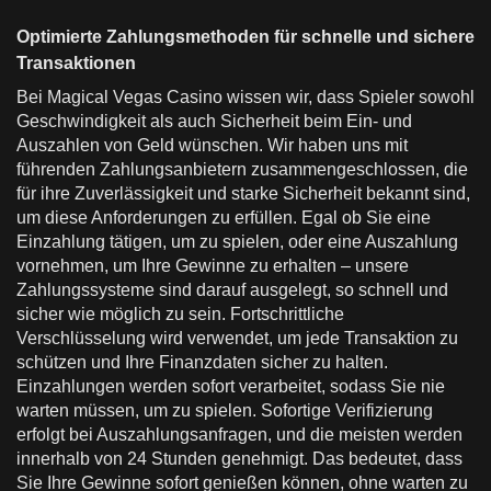
Optimierte Zahlungsmethoden für schnelle und sichere
Transaktionen
Bei Magical Vegas Casino wissen wir, dass Spieler sowohl
Geschwindigkeit als auch Sicherheit beim Ein- und
Auszahlen von Geld wünschen. Wir haben uns mit
führenden Zahlungsanbietern zusammengeschlossen, die
für ihre Zuverlässigkeit und starke Sicherheit bekannt sind,
um diese Anforderungen zu erfüllen. Egal ob Sie eine
Einzahlung tätigen, um zu spielen, oder eine Auszahlung
vornehmen, um Ihre Gewinne zu erhalten – unsere
Zahlungssysteme sind darauf ausgelegt, so schnell und
sicher wie möglich zu sein. Fortschrittliche
Verschlüsselung wird verwendet, um jede Transaktion zu
schützen und Ihre Finanzdaten sicher zu halten.
Einzahlungen werden sofort verarbeitet, sodass Sie nie
warten müssen, um zu spielen. Sofortige Verifizierung
erfolgt bei Auszahlungsanfragen, und die meisten werden
innerhalb von 24 Stunden genehmigt. Das bedeutet, dass
Sie Ihre Gewinne sofort genießen können, ohne warten zu